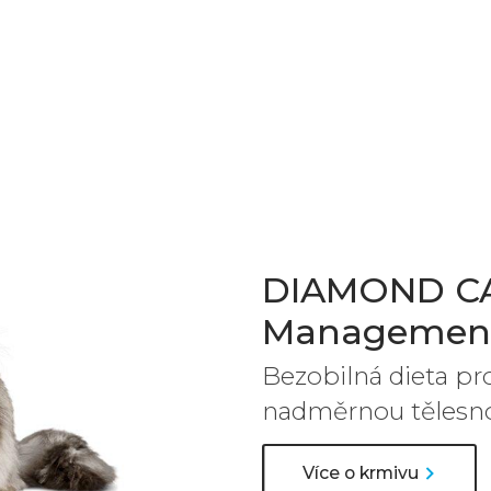
DIAMOND CA
Management
Bezobilná dieta pro
nadměrnou tělesn
Více o krmivu