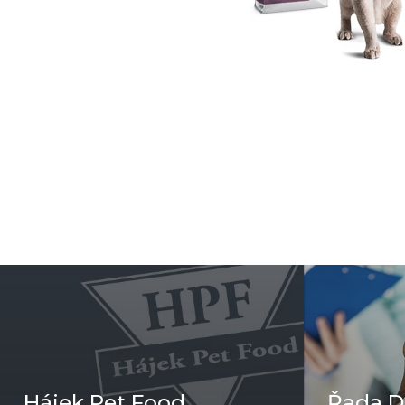
Hájek Pet Food
Řada 