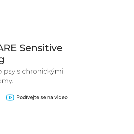
E Sensitive
g
o psy s chronickými
émy.
Podívejte se na video