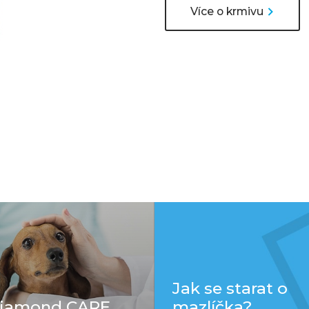
Více o krmivu
Jak se starat o
Diamond CARE
mazlíčka?