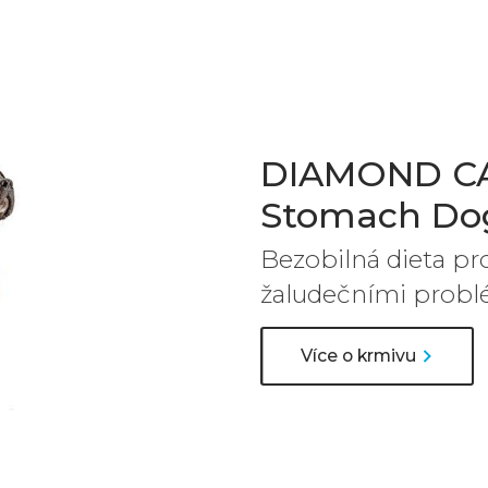
DIAMOND CAR
Stomach Do
Bezobilná dieta pr
žaludečními probl
Více o krmivu